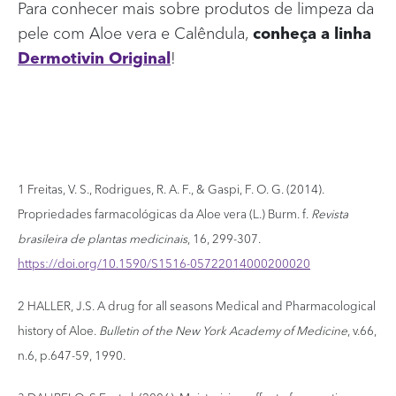
Para conhecer mais sobre produtos de limpeza da
pele com Aloe vera e Calêndula,
conheça a linha
Dermotivin Original
!
1 Freitas, V. S., Rodrigues, R. A. F., & Gaspi, F. O. G. (2014).
Propriedades farmacológicas da Aloe vera (L.) Burm. f.
Revista
brasileira de plantas medicinais
, 16, 299-307.
https://doi.org/10.1590/S1516-05722014000200020
2 HALLER, J.S. A drug for all seasons Medical and Pharmacological
history of Aloe.
Bulletin of the New York Academy of Medicine
, v.66,
n.6, p.647-59, 1990.