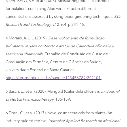
3 DAL'BELO, S.E. et al. (2006). Moisturizing effect of cosmetic
formulations containing Aloe vera extract in different
concentrations assessed by sking bioengineering techniques.
Skin
Research and Technology
, v.12, n.4, p.241-46.
4 Moraes, A. L. L. (2019).
Desenvolvimento de formulação
hidratante vegana contendo extratos de Calendula officinalis e
Matricaria chamomilla
. Trabalho de Conclusão de Curso de
Graduação em Farmácia, Centro de Ciências da Saúde,
Universidade Federal de Santa Catarina.
https://repositorio.ufsc.br/handle/123456789/202101
5 Basch, E., et al. (2020). Marigold (Calendula officinalis L.).
Journal
of Herbal Pharmacotherapy
, 135-159.
6 Dorni, C., et al. (2017). Novel cosmeceuticals from plants—An
industry guided review.
Journal of Applied Research on Medicinal