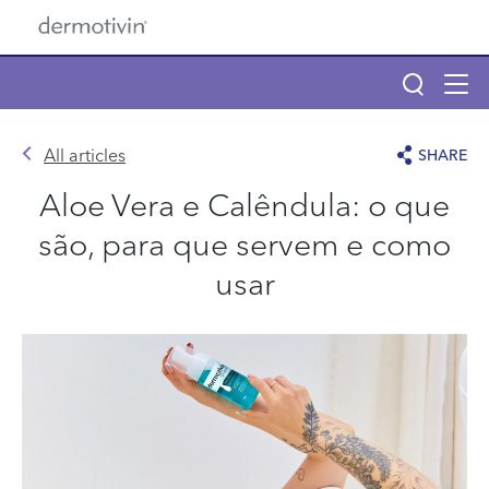
Pular para o conteúdo principal
Tog
navi
Main navigation
All articles
SHARE
Main navigation
Aloe Vera e Calêndula: o que
Sobre Dermotivin
são, para que servem e como
Produtos
usar
Benzac
Descubra seu tipo de pele