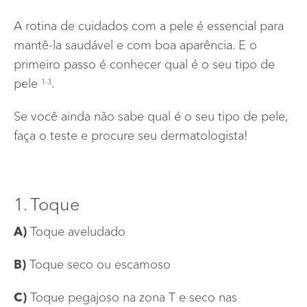
BLOG
A rotina de cuidados com a pele é essencial para
mantê-la saudável e com boa aparência. E o
Início
primeiro passo é conhecer qual é o seu tipo de
Info menu
pele
.
1-3
ONDE COMPRAR
Se você ainda não sabe qual é o seu tipo de pele,
FAQ
faça o teste e procure seu dermatologista!
FALE CONOSCO
1. Toque
A)
Toque aveludado
B)
Toque seco ou escamoso
C)
Toque pegajoso na zona T e seco nas