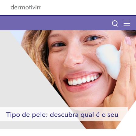
Pular para o conteúdo principal
Tog
navi
Main navigation
Main navigation
Sobre Dermotivin
Produtos
Benzac
Tipo de pele: descubra qual é o seu
Descubra seu tipo de pele