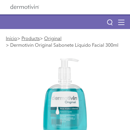
Pular para o conteúdo principal
Tog
navi
Main navigation
Início
Products
Original
Dermotivin Original Sabonete Líquido Facial 300ml
Main navigation
Sobre Dermotivin
Produtos
Benzac
Descubra seu tipo de pele