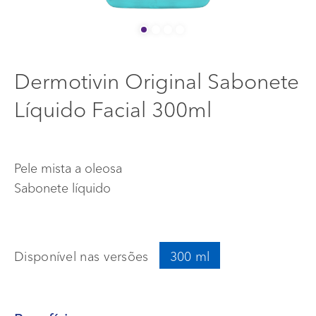
BLOG
Início
Dermotivin Original Sabonete
Info menu
ONDE COMPRAR
Líquido Facial 300ml
FAQ
FALE CONOSCO
Pele mista a oleosa
Sabonete líquido
Disponível nas versões
300 ml