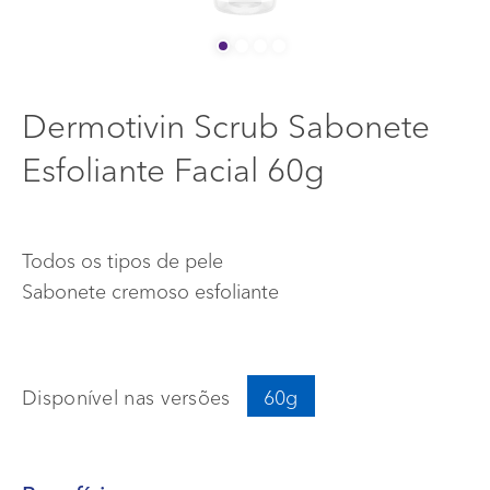
BLOG
Início
Dermotivin Scrub Sabonete
Info menu
ONDE COMPRAR
Esfoliante Facial 60g
FAQ
FALE CONOSCO
Todos os tipos de pele
Sabonete cremoso esfoliante
Disponível nas versões
60g