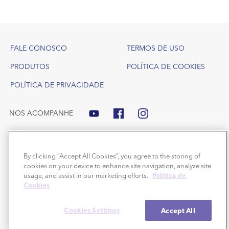
Footer
FALE CONOSCO
TERMOS DE USO
PRODUTOS
POLÍTICA DE COOKIES
POLÍTICA DE PRIVACIDADE
NOS ACOMPANHE
By clicking “Accept All Cookies”, you agree to the storing of
cookies on your device to enhance site navigation, analyze site
usage, and assist in our marketing efforts.
Política de
Cookies
Benzac e Dermotivin são marcas comerciais da Galderma SA. Copyright ©
2026 Galderma SA.
Todos os direitos reservados.
Cookies Settings
Accept All