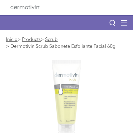
Pular para o conteúdo principal
Tog
navi
Main navigation
Início
Products
Scrub
Dermotivin Scrub Sabonete Esfoliante Facial 60g
Main navigation
Sobre Dermotivin
Produtos
Benzac
Descubra seu tipo de pele