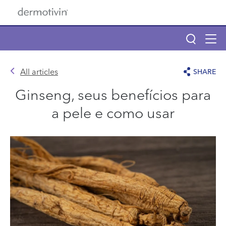
Pular para o conteúdo principal
Tog
navi
Main navigation
All articles
SHARE
Main navigation
Ginseng, seus benefícios para
Sobre Dermotivin
a pele e como usar
Produtos
Benzac
Descubra seu tipo de pele