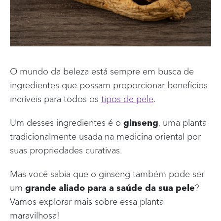
BLOG
Início
Info menu
ONDE COMPRAR
O mundo da beleza está sempre em busca de
ingredientes que possam proporcionar benefícios
FAQ
incríveis para todos os
tipos de pele
.
FALE CONOSCO
Um desses ingredientes é o
ginseng
, uma planta
tradicionalmente usada na medicina oriental por
suas propriedades curativas.
Mas você sabia que o ginseng também pode ser
um
grande aliado para a saúde da sua pele
?
Vamos explorar mais sobre essa planta
maravilhosa!