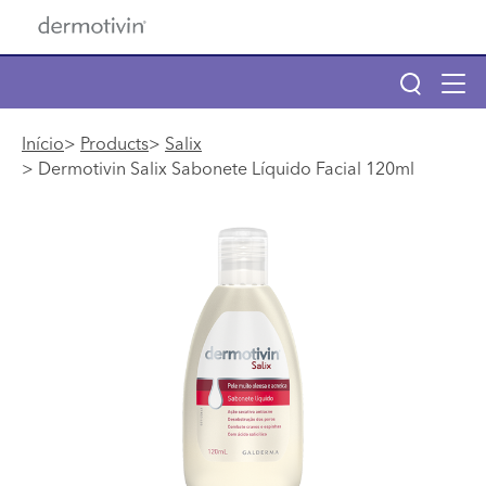
Pular para o conteúdo principal
Tog
navi
Main navigation
Início
Products
Salix
Dermotivin Salix Sabonete Líquido Facial 120ml
Main navigation
Sobre Dermotivin
Produtos
Benzac
Descubra seu tipo de pele