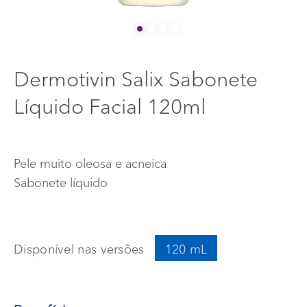
BLOG
Início
Dermotivin Salix Sabonete
Info menu
ONDE COMPRAR
Líquido Facial 120ml
FAQ
FALE CONOSCO
Pele muito oleosa e acneica
Sabonete líquido
Disponível nas versões
120 mL